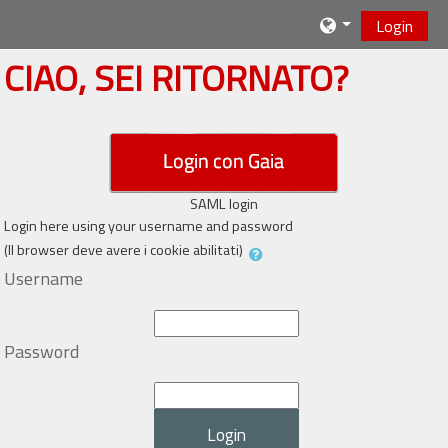
Vai al contenuto principale
Login
CIAO, SEI RITORNATO?
SAML login
Login here using your username and password
(Il browser deve avere i cookie abilitati)
Username
Password